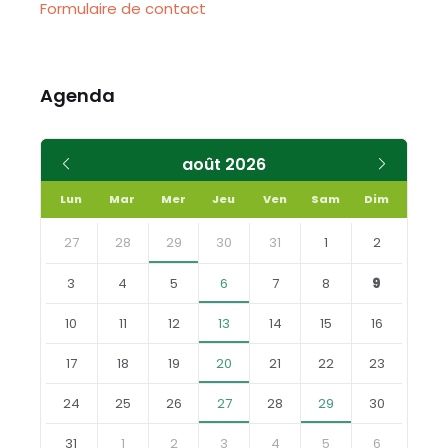
Formulaire de contact
Agenda
Mois
Mois
août
2026
précédent
suivant
Lun
Mar
Mer
Jeu
Ven
Sam
Dim
Skip
calendar
27
28
29
30
31
1
2
days
3
4
5
6
7
8
9
10
11
12
13
14
15
16
17
18
19
20
21
22
23
24
25
26
27
28
29
30
31
1
2
3
4
5
6