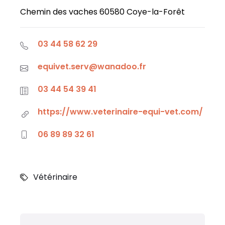
o
p
g
er
Chemin des vaches 60580 Coye-la-Forêt
o
p
e
k
03 44 58 62 29
equivet.serv@wanadoo.fr
03 44 54 39 41
https://www.veterinaire-equi-vet.com/
06 89 89 32 61
Vétérinaire