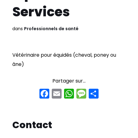
Services
dans
Professionnels de santé
Vétérinaire pour équidés (cheval, poney ou
âne)
Partager sur...
F
E
W
M
P
a
m
h
e
ar
c
ai
a
s
t
e
l
ts
s
a
Contact
b
A
a
g