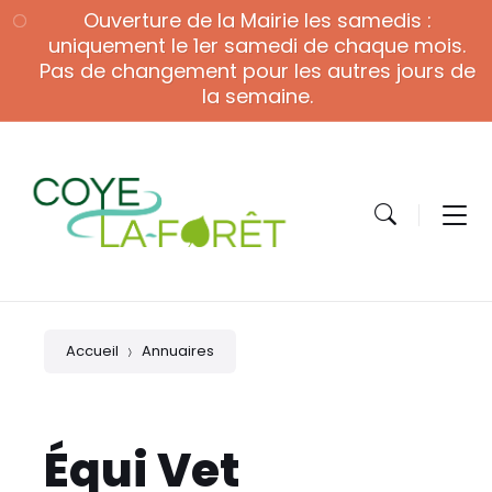
Skip
Skip
Skip
Ouverture de la Mairie les samedis :
to
to
to
content
main
footer
uniquement le 1er samedi de chaque mois.
navigation
Pas de changement pour les autres jours de
la semaine.
Accueil
Annuaires
Équi Vet