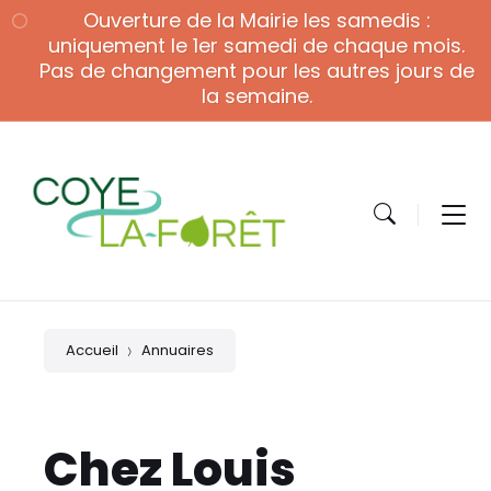
Skip
Skip
Skip
Ouverture de la Mairie les samedis :
to
to
to
content
main
footer
uniquement le 1er samedi de chaque mois.
navigation
Pas de changement pour les autres jours de
la semaine.
Accueil
Annuaires
Chez Louis