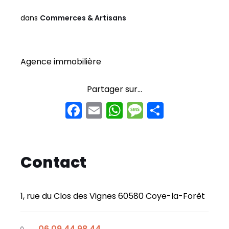
dans
Commerces & Artisans
Agence immobilière
Partager sur...
F
E
W
M
P
a
m
h
e
ar
c
ai
a
s
t
e
l
ts
s
a
Contact
b
A
a
g
o
p
g
er
1, rue du Clos des Vignes 60580 Coye-la-Forêt
o
p
e
k
06 09 44 98 44