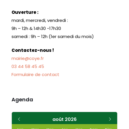
Ouverture :
mardi, mercredi, vendredi :
9h – 12h & 14h30 -17h30
samedi : 9h – 12h (1er samedi du mois)
Contactez-nous !
mairie@coye.fr
03 44 58 45 45
Formulaire de contact
Agenda
Mois
Mois
août
2026
précédent
suivant