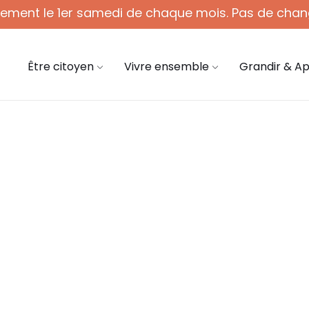
quement le 1er samedi de chaque mois. Pas de chan
 - 12h (1er sam. du mois)
03 44 58 45 45
mair
Être citoyen
Vivre ensemble
Grandir & A