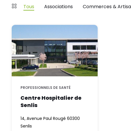
Tous
Associations
Commerces & Artisa
Centre
hospitalier
de
Senlis
PROFESSIONNELS DE SANTÉ
Centre Hospitalier de
Senlis
14, Avenue Paul Rougé 60300
Senlis