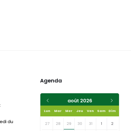
Agenda
Mois
Mois
août
2026
:
précédent
suivant
Lun
Mar
Mer
Jeu
Ven
Sam
Dim
Skip
medi du
calendar
27
28
29
30
31
1
2
days