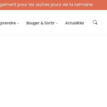
gement pour les autres jours de la semaine.
ie@coye.fr
Contactez-nous
pprendre
Bouger & Sortir
Actualités