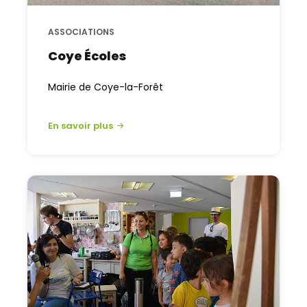
ASSOCIATIONS
Coye Écoles
Mairie de Coye-la-Forêt
En savoir plus
Annuaire
Coye-
la-
Forêt
-
Association
FCPE