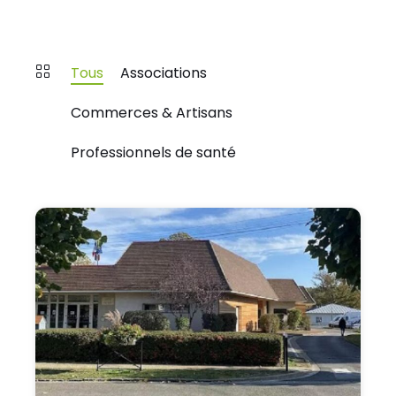
Tous
Associations
Commerces & Artisans
Professionnels de santé
Annuaire
Coye-
la-
Forêt
-
Association
École