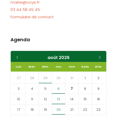
mairie@coye.fr
03 44 58 45 45
Formulaire de contact
Agenda
Mois
Mois
août
2026
précédent
suivant
Lun
Mar
Mer
Jeu
Ven
Sam
Dim
Skip
calendar
27
28
29
30
31
1
2
days
3
4
5
6
7
8
9
10
11
12
13
14
15
16
17
18
19
20
21
22
23