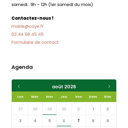
samedi : 9h – 12h (1er samedi du mois)
Contactez-nous !
mairie@coye.fr
03 44 58 45 45
Formulaire de contact
Agenda
Mois
Mois
août
2026
précédent
suivant
Lun
Mar
Mer
Jeu
Ven
Sam
Dim
Skip
calendar
27
28
29
30
31
1
2
days
3
4
5
6
7
8
9